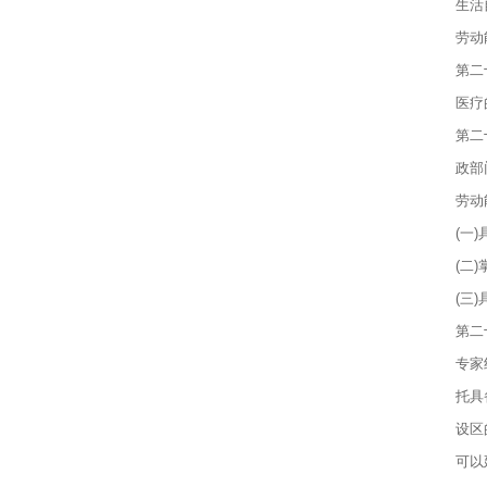
生活
劳动
第二
医疗
第二
政部
劳动
(一
(二
(三
第二
专家
托具
设区
可以