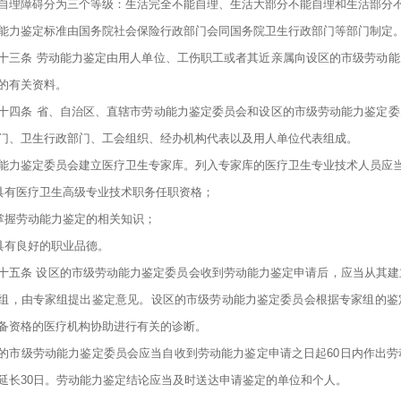
自理障碍分为三个等级：生活完全不能自理、生活大部分不能自理和生活部分
能力鉴定标准由国务院社会保险行政部门会同国务院卫生行政部门等部门制定
十三条 劳动能力鉴定由用人单位、工伤职工或者其近亲属向设区的市级劳动
的有关资料。
十四条 省、自治区、直辖市劳动能力鉴定委员会和设区的市级劳动能力鉴定
门、卫生行政部门、工会组织、经办机构代表以及用人单位代表组成。
能力鉴定委员会建立医疗卫生专家库。列入专家库的医疗卫生专业技术人员应
)具有医疗卫生高级专业技术职务任职资格；
)掌握劳动能力鉴定的相关知识；
)具有良好的职业品德。
十五条 设区的市级劳动能力鉴定委员会收到劳动能力鉴定申请后，应当从其建
组，由专家组提出鉴定意见。设区的市级劳动能力鉴定委员会根据专家组的鉴
备资格的医疗机构协助进行有关的诊断。
的市级劳动能力鉴定委员会应当自收到劳动能力鉴定申请之日起60日内作出
延长30日。劳动能力鉴定结论应当及时送达申请鉴定的单位和个人。