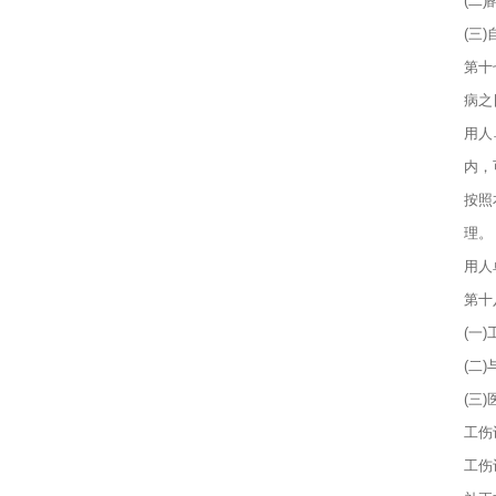
(二
(三
第十
病之
用人
内，
按照
理。
用人
第十
(一
(二
(三
工伤
工伤