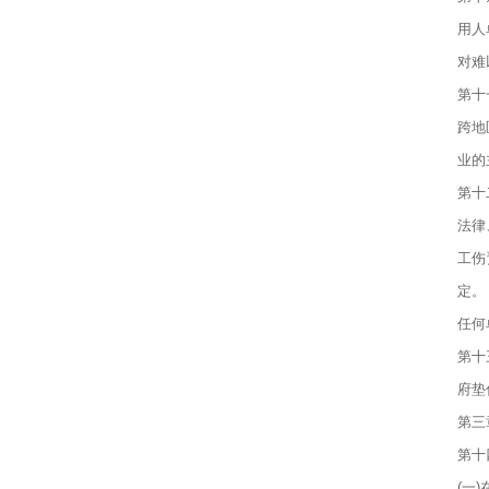
用人
对难
第十
跨地
业的
第十
法律
工伤
定。
任何
第十
府垫
第三
第十
(一