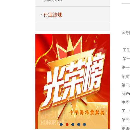
行业法规
中
国务
工伤
第一
第一
制定
第二
商户
中华
工，
第三
第四