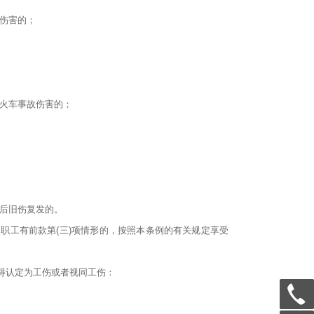
故伤害的；
、火车事故伤害的；
位后旧伤复发的。
；职工有前款第(三)项情形的，按照本条例的有关规定享受
得认定为工伤或者视同工伤：