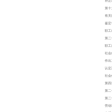
补正
第十
有关
鉴定
职工
第二
职工
社会
作出
认定
社会
第四
第二
第二
劳动