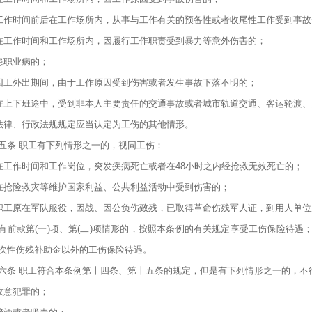
)工作时间前后在工作场所内，从事与工作有关的预备性或者收尾性工作受到事
)在工作时间和工作场所内，因履行工作职责受到暴力等意外伤害的；
)患职业病的；
)因工外出期间，由于工作原因受到伤害或者发生事故下落不明的；
)在上下班途中，受到非本人主要责任的交通事故或者城市轨道交通、客运轮渡
)法律、行政法规规定应当认定为工伤的其他情形。
五条 职工有下列情形之一的，视同工伤：
)在工作时间和工作岗位，突发疾病死亡或者在48小时之内经抢救无效死亡的；
)在抢险救灾等维护国家利益、公共利益活动中受到伤害的；
)职工原在军队服役，因战、因公负伤致残，已取得革命伤残军人证，到用人单
有前款第(一)项、第(二)项情形的，按照本条例的有关规定享受工伤保险待遇
次性伤残补助金以外的工伤保险待遇。
六条 职工符合本条例第十四条、第十五条的规定，但是有下列情形之一的，不
)故意犯罪的；