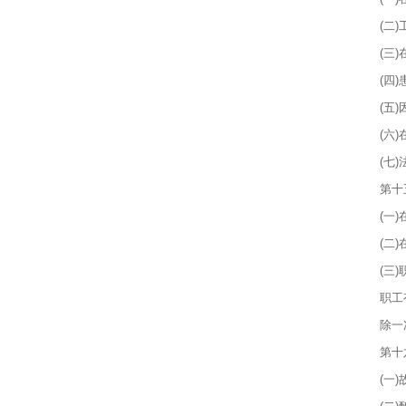
(二
(三
(四
(五
(六
(七
第十
(一
(二
(三
职工
除一
第十
(一